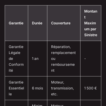
Montan
t
Garantie
Durée
Couverture
Maxim
um par
Sinistre
Garantie
Réparation,
Légale
remplacement
de
1 an
ou
-
Conform
rembourseme
ité
nt
Garantie
Moteur,
Essentiel
6 mois
transmission,
1 500 €
le
etc.
Minim
Moteur,