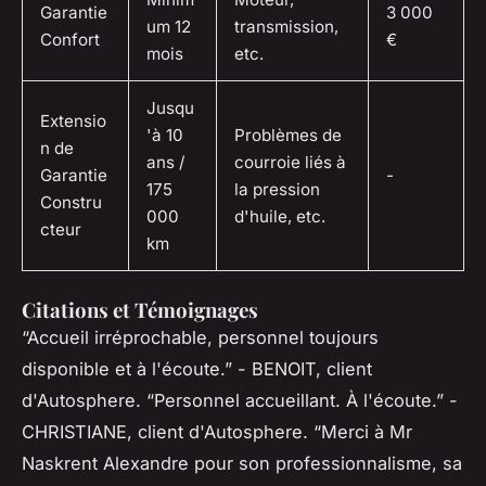
Garantie
3 000
um 12
transmission,
Confort
€
mois
etc.
Jusqu
Extensio
'à 10
Problèmes de
n de
ans /
courroie liés à
Garantie
-
175
la pression
Constru
000
d'huile, etc.
cteur
km
Citations et Témoignages
“Accueil irréprochable, personnel toujours
disponible et à l'écoute.”
- BENOIT, client
d'Autosphere.
“Personnel accueillant. À l'écoute.”
-
CHRISTIANE, client d'Autosphere.
“Merci à Mr
Naskrent Alexandre pour son professionnalisme, sa