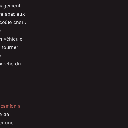
énagement,
re spacieux
coûte cher :
e
un véhicule
e tourner
es
 proche du
t camion à
ce de
er une