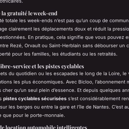
othicaires.
 la gratuité le week-end
ité totale les week-ends n’est pas qu’un coup de communi
age clairement les déplacements doux et réduit la pressio
stionnées. En pratique, cela signifie que vous pouvez 
 entre Rezé, Orvault ou Saint-Herblain sans débourser un 
berté pour les familles, les étudiants ou les retraités.
libre-service et les pistes cyclables
jets du quotidien ou les escapades le long de la Loire, le 
ptions les plus économiques. Avec Bicloo, l’abonnement
 cher qu’un seul plein d’essence. Et depuis quelques an
es
pistes cyclables sécurisées
s’est considérablement ren
ur les berges ou entre la gare et l’île de Nantes. C’est a
ne que pour le porte-monnaie.
de location automobile intelligentes