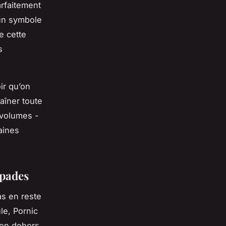
arfaitement
 un symbole
e cette
s
ir qu’on
aîner toute
 volumes -
aines
apades
as en reste
le, Pornic
t en dehors