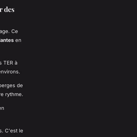
r des
tage. Ce
Nantes
en
es TER à
environs.
 berges de
re rythme.
en
. C'est le