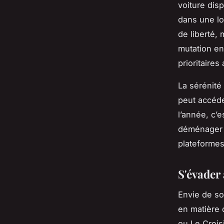
voiture dis
dans une lo
de liberté,
mutation en
prioritaires
La sérénité
peut accéde
l’année, c’
déménager 
plateformes
S'évader
Envie de sor
en matière d
ou Le Croisi