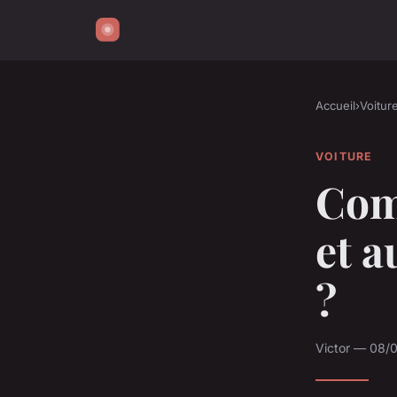
Accueil
›
Voitur
VOITURE
Com
et a
?
Victor — 08/0