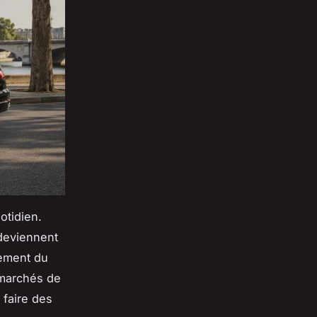
otidien.
 deviennent
nement du
 marchés de
 faire des