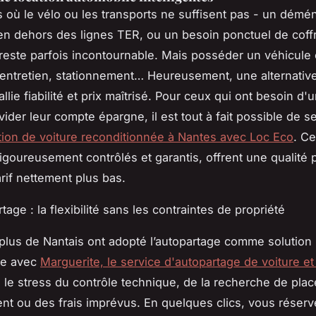
s où le vélo ou les transports ne suffisent pas - un dém
n dehors des lignes TER, ou un besoin ponctuel de coff
e reste parfois incontournable. Mais posséder un véhicule 
entretien, stationnement… Heureusement, une alternativ
lie fiabilité et prix maîtrisé. Pour ceux qui ont besoin d'
vider leur compte épargne, il est tout à fait possible de s
tion de voiture reconditionnée à Nantes avec Loc Eco
. C
rigoureusement contrôlés et garantis, offrent une qualité
arif nettement plus bas.
tage : la flexibilité sans les contraintes de propriété
plus de Nantais ont adopté l’autopartage comme solution
re avec
Marguerite, le service d'autopartage de voiture e
ni le stress du contrôle technique, de la recherche de pla
nt ou des frais imprévus. En quelques clics, vous réserv