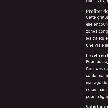
calculs d’ap
Profiter de
Cette gratu
elle encour
zones conge
les trajets
Une vraie li
Le vélo en 
Pour les tra
l’une des o
coûte moins
maillage d
notamment s
pour la lig
Solutions 