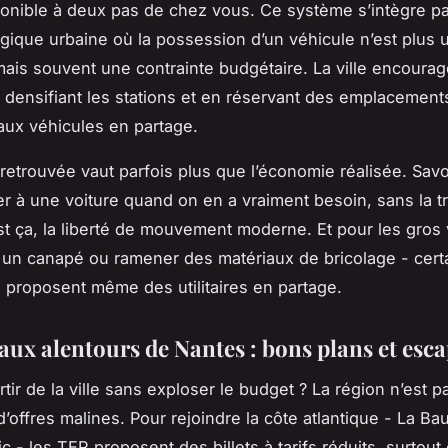
ponible à deux pas de chez vous. Ce système s’intègre p
gique urbaine où la possession d’un véhicule n’est plus
 mais souvent une contrainte budgétaire. La ville encourag
 densifiant les stations et en réservant des emplacement
 aux véhicules en partage.
 retrouvée vaut parfois plus que l’économie réalisée. Savo
r à une voiture quand on en a vraiment besoin, sans la tr
est ça, la liberté de mouvement moderne. Et pour les gros
un canapé ou ramener des matériaux de bricolage - cert
 proposent même des utilitaires en partage.
 aux alentours de Nantes : bons plans et esc
tir de la ville sans exploser le budget ? La région n’est p
’offres malines. Pour rejoindre la côte atlantique - La Bau
c - les TER proposent des billets à tarifs réduits, surtou