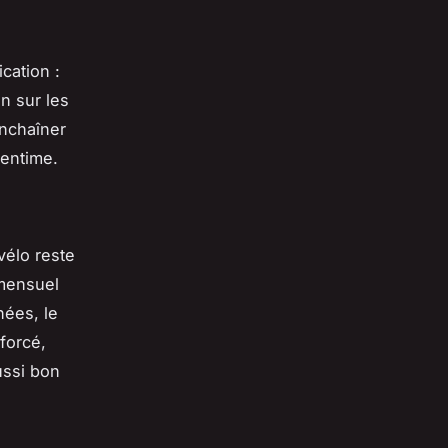
cation :
n sur les
enchaîner
centime.
vélo reste
 mensuel
nées, le
forcé,
ussi bon