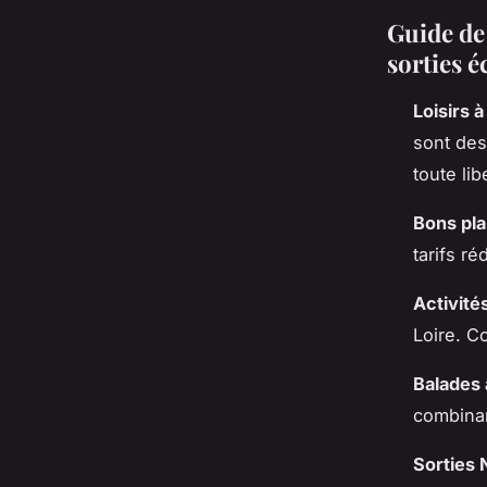
Guide de 
sorties 
Loisirs 
sont des
toute lib
Bons pl
tarifs ré
Activité
Loire. C
Balades 
combinan
Sorties 