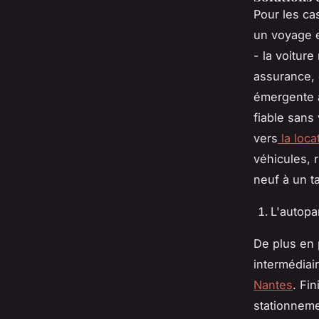
Pour les ca
un voyage e
- la voitur
assurance, 
émergente al
fiable sans 
vers
la loca
véhicules, 
neuf à un t
L'autopar
De plus en 
intermédiai
Nantes
. Fi
stationneme