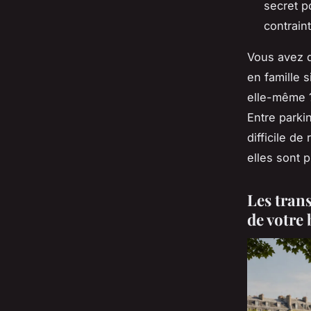
secret 
contrain
Vous avez d
en famille s
elle-même ?
Entre parki
difficile de
elles sont p
Les tran
de votre