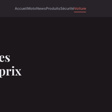
Accueil
Moto
News
Produits
Sécurité
Voiture
es
 prix